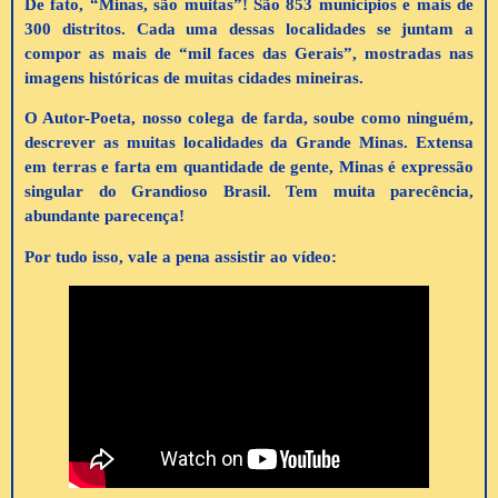
De fato, “Minas, são muitas”! São 853 municípios e mais de
300 distritos. Cada uma dessas localidades se juntam a
compor as mais de “mil faces das Gerais”, mostradas nas
imagens históricas de muitas cidades mineiras.
O Autor-Poeta, nosso colega de farda, soube como ninguém,
descrever as muitas localidades da Grande Minas. Extensa
em terras e farta em quantidade de gente, Minas é expressão
singular do Grandioso Brasil. Tem muita parecência,
abundante parecença!
Por tudo isso, vale a pena assistir ao vídeo: