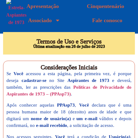
Apresentação
Cinquentenário
Associado
Fale conosco
Termos de Uso e Serviços
Última atualização em 26 de julho de 2023
Considerações Iniciais
Se
Você
acessou a esta página, pela primeira vez, é porque
deseja
cadastrar-se
no Site
Aspirantes de 1973
e deverá,
também, ler as prescrições das
Políticas de Privacidade do
Aspirantes de 1973 – (PPAsp73)
.
Após conhecer aquelas
PPAsp73
,
Você
declara que é uma
pessoa humana maior de 18 (dezoito) anos de idade e que
digitará um
nome de usuário(a)
e
um e-mail
válidos e depois
confirmará, no
e-mail recebido
, a solicitação de acesso.
Nos acessos seguintes,
Você
terá a condição de
Usuário(a)
,