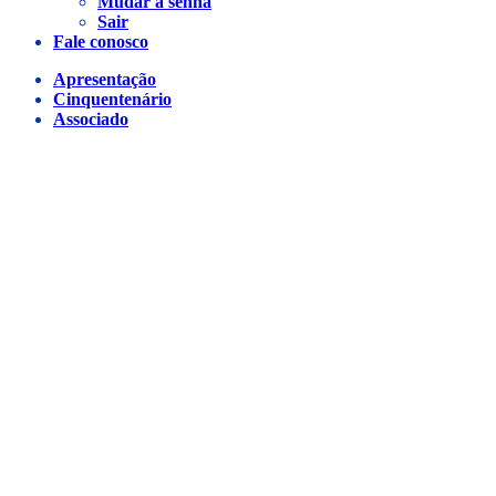
Mudar a senha
Sair
Fale conosco
Apresentação
Cinquentenário
Associado