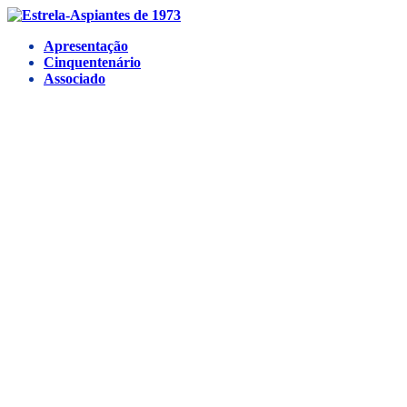
Ir
para
Apresentação
o
Cinquentenário
conteúdo
Associado