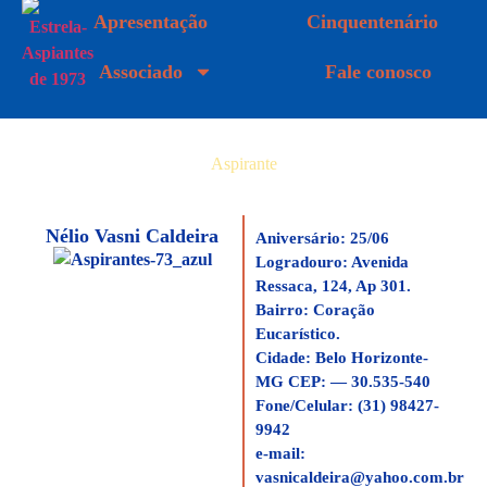
Apresentação
Cinquentenário
Associado
Fale conosco
Aspirante
Nélio Vasni Caldeira
Aniversário:
25/06
Logradouro
: Avenida
Ressaca, 124, Ap 301.
Bairro
: Coração
Eucarístico.
Cidade:
Belo Horizonte-
MG
CEP:
— 30.535-540
Fone/Celular
: (31) 98427-
9942
e-mail
:
vasnicaldeira@yahoo.com.br